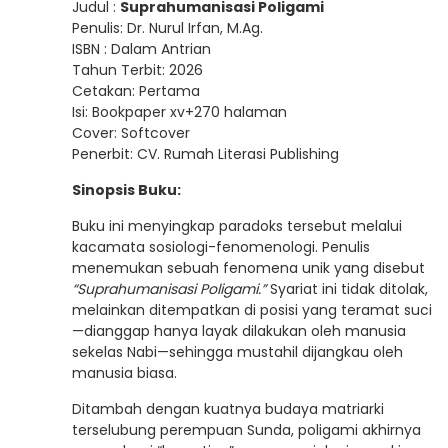
Judul :
Suprahumanisasi Poligami
Penulis: Dr. Nurul Irfan, M.Ag.
ISBN : Dalam Antrian
Tahun Terbit: 2026
Cetakan: Pertama
Isi: Bookpaper xv+270 halaman
Cover: Softcover
Penerbit: CV. Rumah Literasi Publishing
Sinopsis Buku:
Buku ini menyingkap paradoks tersebut melalui
kacamata sosiologi-fenomenologi. Penulis
menemukan sebuah fenomena unik yang disebut
“Suprahumanisasi Poligami.”
Syariat ini tidak ditolak,
melainkan ditempatkan di posisi yang teramat suci
—dianggap hanya layak dilakukan oleh manusia
sekelas Nabi—sehingga mustahil dijangkau oleh
manusia biasa.
Ditambah dengan kuatnya budaya matriarki
terselubung perempuan Sunda, poligami akhirnya