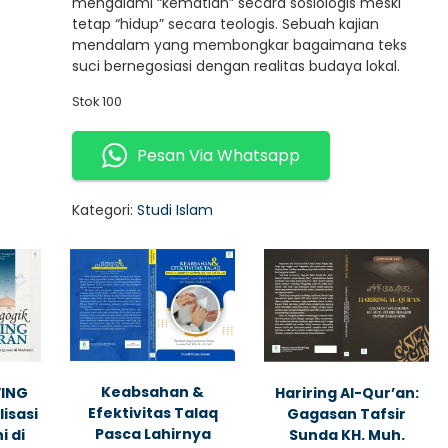
mengalami “kematian” secara sosiologis meski
tetap “hidup” secara teologis. Sebuah kajian
mendalam yang membongkar bagaimana teks
suci bernegosiasi dengan realitas budaya lokal.
Stok 100
Pesan Via Whatsapp
Kategori:
Studi Islam
Keabsahan &
VING
Hariring Al-Qur’an:
Efektivitas Talaq
lisasi
Gagasan Tafsir
Pasca Lahirnya
 di
Sunda KH. Muh.