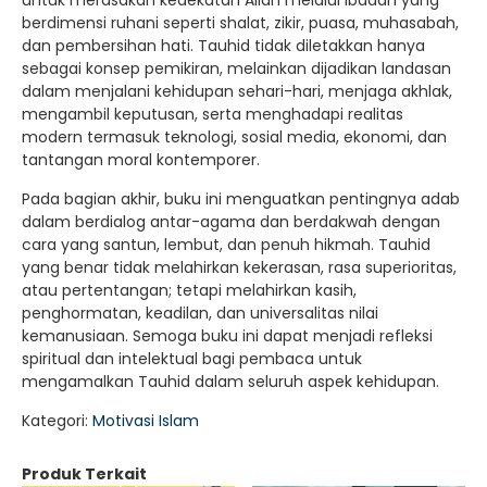
untuk merasakan kedekatan Allah melalui ibadah yang
berdimensi ruhani seperti shalat, zikir, puasa, muhasabah,
dan pembersihan hati. Tauhid tidak diletakkan hanya
sebagai konsep pemikiran, melainkan dijadikan landasan
dalam menjalani kehidupan sehari-hari, menjaga akhlak,
mengambil keputusan, serta menghadapi realitas
modern termasuk teknologi, sosial media, ekonomi, dan
tantangan moral kontemporer.
Pada bagian akhir, buku ini menguatkan pentingnya adab
dalam berdialog antar-agama dan berdakwah dengan
cara yang santun, lembut, dan penuh hikmah. Tauhid
yang benar tidak melahirkan kekerasan, rasa superioritas,
atau pertentangan; tetapi melahirkan kasih,
penghormatan, keadilan, dan universalitas nilai
kemanusiaan. Semoga buku ini dapat menjadi refleksi
spiritual dan intelektual bagi pembaca untuk
mengamalkan Tauhid dalam seluruh aspek kehidupan.
Kategori:
Motivasi Islam
Produk Terkait