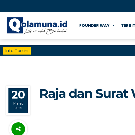
FOUNDER WAY
TERBI
Info Terkini
Raja dan Surat 
20
Maret
2025