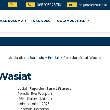
:
:
085295926710
cs@qolamuna.id
TKAN BUKUMU
TOKO BUKU
QOLAMUNETIZEN
Anda disini :
Beranda
-
Produk
-
Raja dan Surat Wasiat
Wasiat
Judul :
Raja dan Surat Wasiat
Penulis: Eva Walipah
ISBN : Dalam Antrian
Tahun Terbit: 2025
Cetakan: Pertama